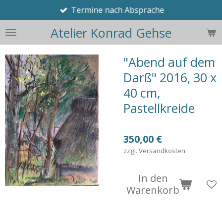
Termine nach Absprache
Zum
Hauptinhalt
Atelier Konrad Gehse
springen
"Abend auf dem
Darß" 2016, 30 x
40 cm,
Pastellkreide
350,00 €
zzgl. Versandkosten
In den
Warenkorb