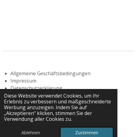
Allgemeine Geschäftsbedingungen
Impressum
Datenschutzerklärung
Widerrufsbelehrung
Diese Website verwendet Cookies, um Ihr
Erlebnis zu verbessern und maßgeschneiderte
Werbung anzuzeigen. Indem Sie auf
„Akzeptieren“ klicken, stimmen Sie der
Verwendung aller Cookies zu.
© 2025 - 2026 Atelier Konrad Gehse
Mit Unterstützung von
Webador
Ablehnen
Zustimmen