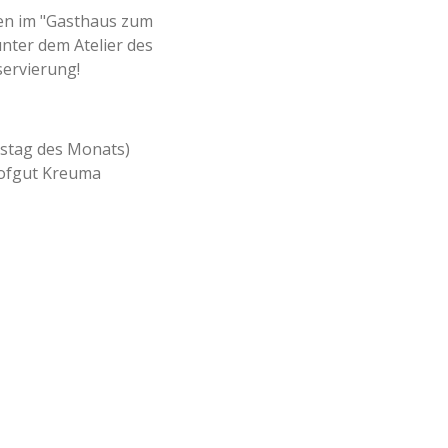
en im "Gasthaus zum
nter dem Atelier des
servierung!
mstag des Monats)
ofgut Kreuma