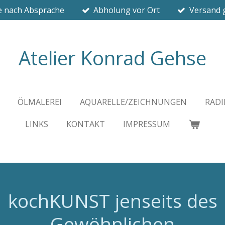
 nach Absprache
Abholung vor Ort
Versand g
Atelier Konrad Gehse
ÖLMALEREI
AQUARELLE/ZEICHNUNGEN
RAD
LINKS
KONTAKT
IMPRESSUM
kochKUNST jenseits des
Gewöhnlichen