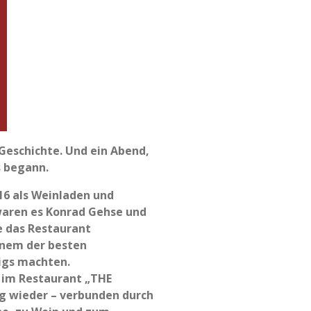
Geschichte. Und ein Abend,
s begann.
016 als Weinladen und
waren es Konrad Gehse und
e das Restaurant
inem der besten
igs machten.
n im Restaurant „THE
ig wieder – verbunden durch