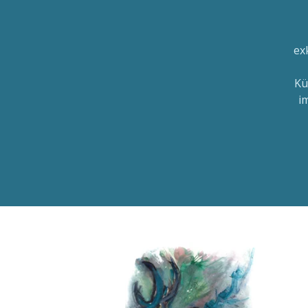
ex
Kü
i