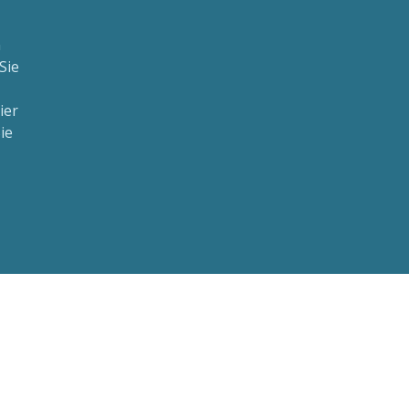
n
Sie
ier
ie