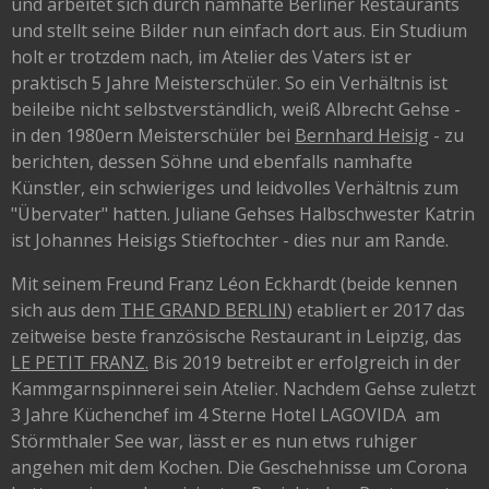
und arbeitet sich durch namhafte Berliner Restaurants
und stellt seine Bilder nun einfach dort aus. Ein Studium
holt er trotzdem nach, im Atelier des Vaters ist er
praktisch 5 Jahre Meisterschüler. So ein Verhältnis ist
beileibe nicht selbstverständlich, weiß Albrecht Gehse -
in den 1980ern Meisterschüler bei
Bernhard Heisig
- zu
berichten, dessen Söhne und ebenfalls namhafte
Künstler, ein schwieriges und leidvolles Verhältnis zum
"Übervater" hatten. Juliane Gehses Halbschwester Katrin
ist Johannes Heisigs Stieftochter - dies nur am Rande.
Mit seinem Freund Franz Léon Eckhardt (beide kennen
sich aus dem
THE GRAND BERLIN
) etabliert er 2017 das
zeitweise beste französische Restaurant in Leipzig, das
LE PETIT FRANZ.
Bis 2019 betreibt er erfolgreich in der
Kammgarnspinnerei sein Atelier. Nachdem Gehse zuletzt
3 Jahre Küchenchef im 4 Sterne Hotel LAGOVIDA am
Störmthaler See war, lässt er es nun etws ruhiger
angehen mit dem Kochen. Die Geschehnisse um Corona