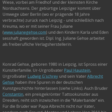
Wiese, vorbei am Friedhof und der kleinsten Kirche
Nordsachsens. Der gebürtige Leipziger kommt über
Umwege über Berlin (wo er prägende 18 Jahre
verbrachte) zurück nach Leipzig - und schließlich nach
Kreuma, wo er mit seiner Frau Juliane
(
www.julianegehse.com
) und den Kindern Karla und Eden
sesshaft geworden ist. Dipl. Ing. Juliane Gehse arbeitet
als freiberufliche Verlagsherstellerin.
Konrad Gehse, geboren 1980 in Leipzig, ist Spross einer
Künstlerfamilie. Ur-Urgroßvater
Paul Haustein
,
Urgroßvater
Ludwig G´schrey
und sein Vater
Albrecht
Gehse
haben ihre Spuren in der deutschen
Kunstgeschichte hinterlassen (siehe Links). Auch Bruder
Constantin
, ein preisgekrönter Tattookünstler aus
Dresden, reiht sich inzwischen in die "Malerbande" ein.
Für die Brüder war Papa Albrecht nicht nur Vater,