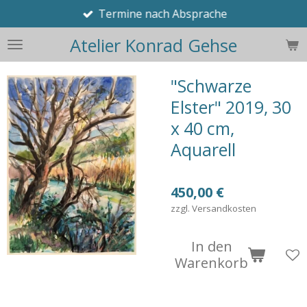
Termine nach Absprache
Zum
Hauptinhalt
Atelier Konrad Gehse
springen
"Schwarze
Elster" 2019, 30
x 40 cm,
Aquarell
450,00 €
zzgl. Versandkosten
In den
Warenkorb