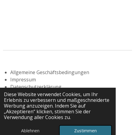
Allgemeine Geschäftsbedingungen
Impressum
Datenschutzerklärung
Widerrufsbelehrung
Diese Website verwendet Cookies, um Ihr
Erlebnis zu verbessern und maßgeschneiderte
Werbung anzuzeigen. Indem Sie auf
„Akzeptieren“ klicken, stimmen Sie der
Verwendung aller Cookies zu.
© 2025 - 2026 Atelier Konrad Gehse
Mit Unterstützung von
Webador
Ablehnen
Zustimmen